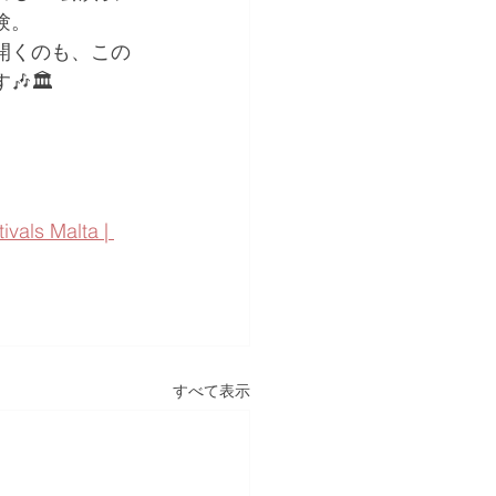
験。
開くのも、この
🏛️
ivals Malta | 
すべて表示