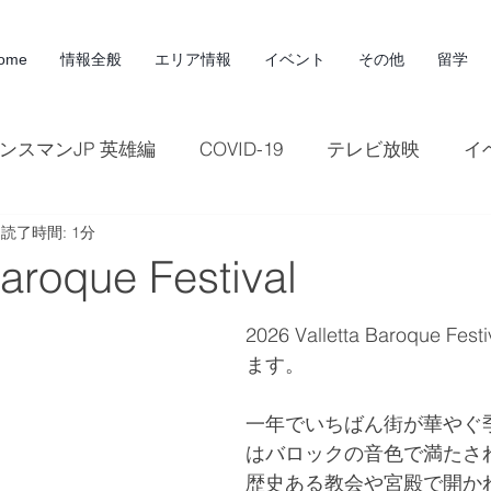
ome
情報全般
エリア情報
イベント
その他
留学
ンスマンJP 英雄編
COVID-19
テレビ放映
イ
読了時間: 1分
観光
広告
記事
雑誌
マラソン
マ
Baroque Festival
2026 Valletta Baroque F
ます。
一年でいちばん街が華やぐ
はバロックの音色で満たさ
歴史ある教会や宮殿で開かれ