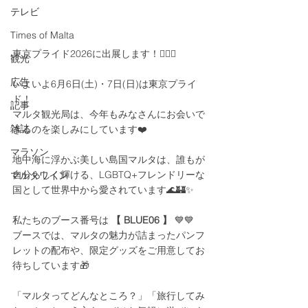
テレビ
Times of Malta
東京プライド2026に出展します！🏳️‍🌈✨
観光
広告
いよいよ6月6日(土)・7日(日)は東京プライ
ド！
記事
マルタ観光局は、今年もみなさんにお会いで
雑誌
きるのを楽しみにしています❤️
マラソン
地中海に浮かぶ美しい島国マルタは、誰もが
自分らしく輝ける、LGBTQ+フレンドリーな
マルタワイン
国として世界中から愛されています🌊🏰✨
私たちのブース番号は 
【 BLUE06 】
 💙💙
ブースでは、マルタの魅力が詰まったパンフ
レットの配布や、限定グッズをご用意してお
待ちしています🎁
「マルタってどんなところ？」「旅行してみ