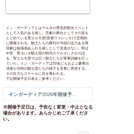
イン・ガーディアとはマルタの歴史的観光イベント
として人気のある催し。悲劇の舞台としてその姿を
とどめている聖エルモ砦(首都ヴァレッタ)で定期的
に開催される。騎士たちの隊列や号砲の迫力ある再
現劇は臨場感あふれる催しとして見逃せない。時は
中世、聖ヨハネ騎士団の時代のマルタにさかのぼ
る。聖エルモ砦では日々騎士たちが軍事訓練を行っ
ていた。イン・ガーディアは50名にもおよぶ豪華出
演者が当時の騎士団たちの様子を見事に再現する。
その壮大なスケールに目を奪われる。
下記開催予定日表をご参考ください。
※開催予定日は、予告なく変更・中止となる
場合があります。あらかじめご了承くださ
い。