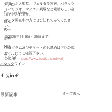
聖ヨハネ大聖堂、ヴェルダラ宮殿、パラッツ
テレビ
ォパリジオ、マノエル劇場など素晴らしい会
Times of Malta
場で行われます。
マルタ滞在中の方はぜひ訪れてみてくださ
観光
い。
広告
📅2025年1月9日～25日まで
記事
雑誌
プログラム及びチケットのお求めは下記公式
サイトにてご確認下さい。
マラソン
公式HP：
https://www.festivals.mt/vbf
マルタワイン
イベント
すべて表示
最新記事