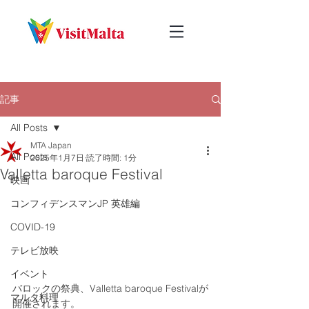
記事
All Posts
MTA Japan
All Posts
2025年1月7日
読了時間: 1分
Valletta baroque Festival
映画
コンフィデンスマンJP 英雄編
COVID-19
テレビ放映
イベント
バロックの祭典、Valletta baroque Festivalが
マルタ料理
開催されます。