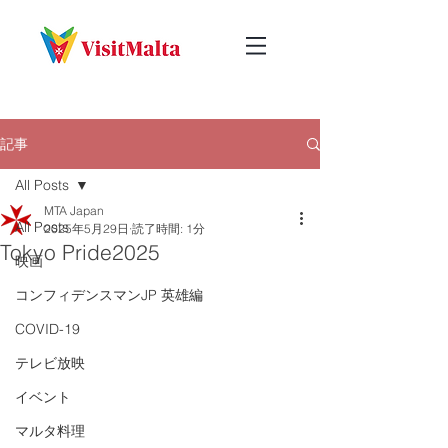
記事
All Posts
MTA Japan
All Posts
2025年5月29日
読了時間: 1分
Tokyo Pride2025
映画
コンフィデンスマンJP 英雄編
COVID-19
テレビ放映
イベント
マルタ料理