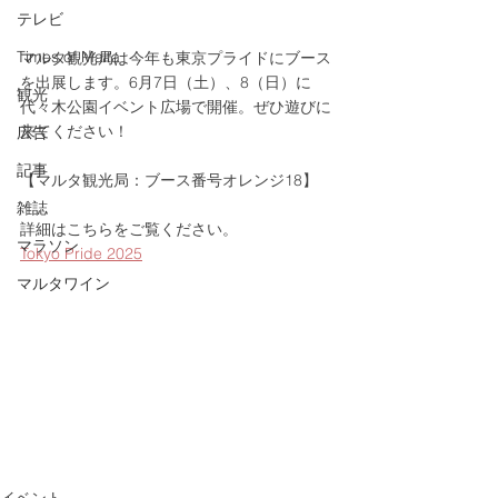
テレビ
Times of Malta
マルタ観光局は今年も東京プライドにブース
を出展します。6月7日（土）、8（日）に
観光
代々木公園イベント広場で開催。ぜひ遊びに
来てください！
広告
記事
【マルタ観光局：ブース番号オレンジ18】
雑誌
詳細はこちらをご覧ください。
マラソン
Tokyo Pride 2025
マルタワイン