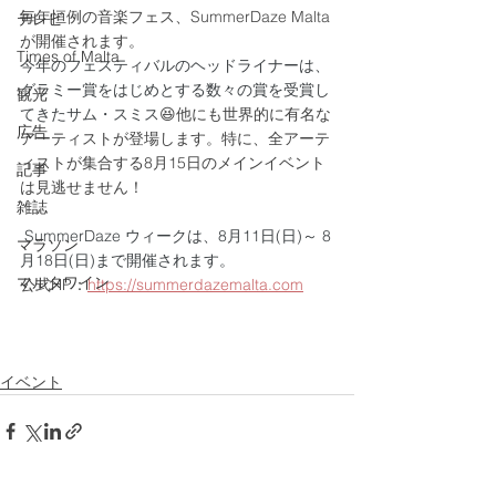
毎年恒例の音楽フェス、SummerDaze Malta
テレビ
が開催されます。
Times of Malta
今年のフェスティバルのヘッドライナーは、
グラミー賞をはじめとする数々の賞を受賞し
観光
てきたサム・スミス
😆他にも世界的に有名な
広告
アーティストが登場します。特に、全アーテ
ィストが集合する8月15日のメインイベント
記事
は見逃せません！
雑誌
SummerDaze ウィークは、8月11日(日)～ 8
マラソン
月18日(日)まで開催されます。
マルタワイン
公式HP：
https://summerdazemalta.com
イベント