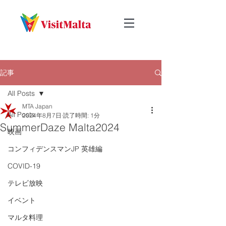
記事
All Posts
MTA Japan
All Posts
2024年8月7日
読了時間: 1分
SummerDaze Malta2024
映画
コンフィデンスマンJP 英雄編
COVID-19
テレビ放映
イベント
マルタ料理