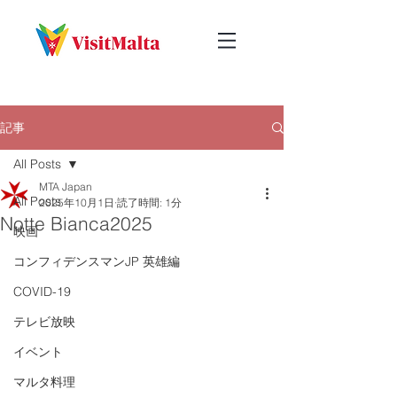
記事
All Posts
MTA Japan
All Posts
2025年10月1日
読了時間: 1分
Notte Bianca2025
映画
コンフィデンスマンJP 英雄編
COVID-19
テレビ放映
イベント
マルタ料理