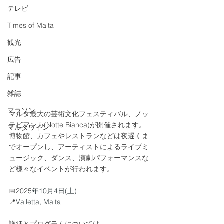
テレビ
Times of Malta
観光
広告
記事
雑誌
マラソン
マルタ最大の芸術文化フェスティバル、ノッ
テビアンカ(Notte Bianca)が開催されます。
マルタワイン
博物館、カフェやレストランなどは夜遅くま
でオープンし、アーティストによるライブミ
ュージック、ダンス、演劇パフォーマンスな
ど様々なイベントが行われます。
📅2025
年10月4日(土)
📍
Valletta, Malta
詳細とプログラムについては