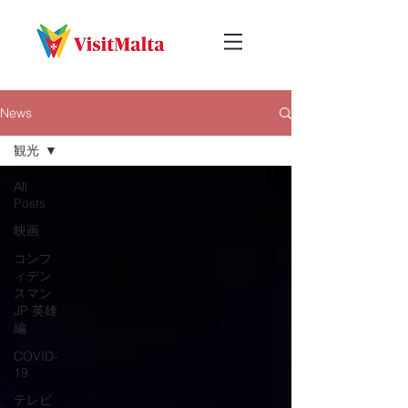
News
観光
All
Posts
映画
コンフ
ィデン
スマン
JP 英雄
編
COVID-
19
テレビ