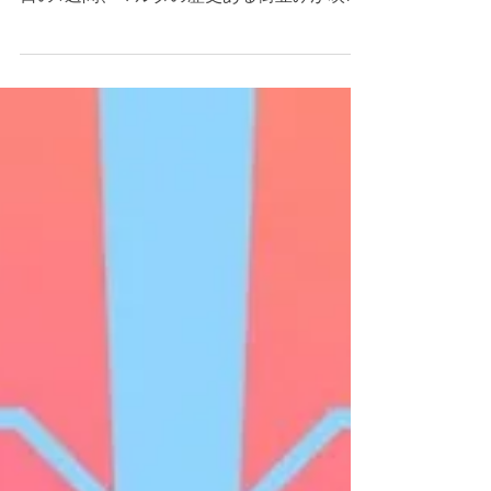
ヴァレッタで開催されます！ 6月21日〜28
日の1週間、マルタの歴史ある街並みが映画
の舞台に変わります✨ 今年のテーマは
“Beyond Together”。 文化や才能が国境を越
えてつながる、マルタならではの映画体験を
お楽しみください🌍🤝 屋外上映や国際的な
ゲスト、地中海映画の特集など、見どころが
盛りだくさん。 映画を通してマルタの魅力
を感じていただける特別な1週間です🎥💛
https://mediterrane.com