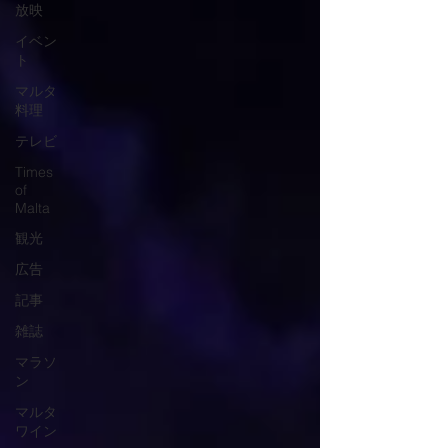
放映
イベン
ト
マルタ
料理
テレビ
Times
of
Malta
観光
広告
記事
雑誌
マラソ
ン
マルタ
ワイン