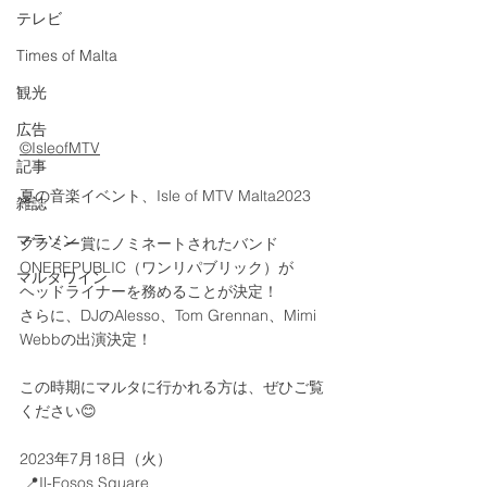
テレビ
Times of Malta
観光
広告
©IsleofMTV
記事
夏の音楽イベント、Isle of MTV Malta2023
雑誌
マラソン
グラミー賞にノミネートされたバンド
ONEREPUBLIC（ワンリパブリック）が
マルタワイン
ヘッドライナーを務めることが決定！
さらに、DJのAlesso、Tom Grennan、Mimi 
Webbの出演決定！
この時期にマルタに行かれる方は、ぜひご覧
ください😊
2023年7月18日（火）
 📍Il-Fosos Square