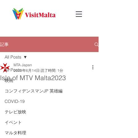
記事
All Posts
MTA Japan
All Posts
2023年6月14日
読了時間: 1分
Isle of MTV Malta2023
映画
コンフィデンスマンJP 英雄編
COVID-19
テレビ放映
イベント
マルタ料理