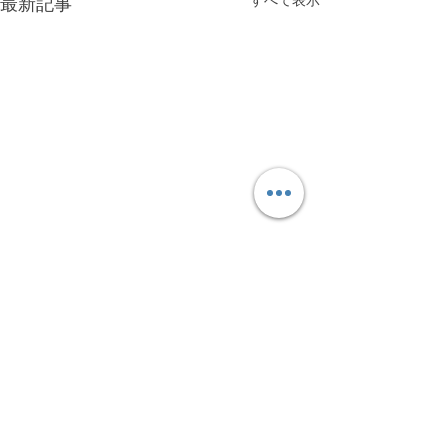
最新記事
コメント
Katy Perry、Isle of MTV
マルタ国際花火大会
この投稿へのコメントは利用でき