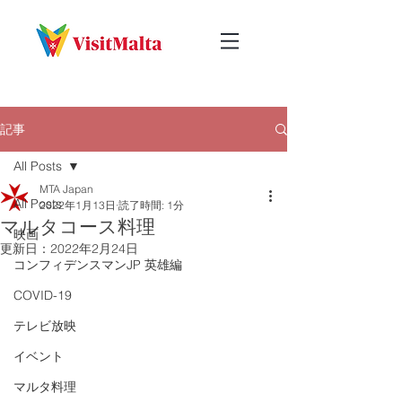
記事
All Posts
MTA Japan
All Posts
2022年1月13日
読了時間: 1分
マルタコース料理
映画
更新日：
2022年2月24日
コンフィデンスマンJP 英雄編
COVID-19
テレビ放映
イベント
マルタ料理