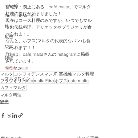
テレビ
宮城県・閖上にある「café malta」でマルタ
料理の提供が始まりました！
Times of Malta
現在はコース料理のみですが、いつでもマル
観光
タの伝統料理、アリオッタやブラジオリが食
べられます。
広告
なんと、ホブス(マルタの代表的なパン)も食
記事
べられます！！
詳細は、café maltaさんのInstagramに掲載
雑誌
されています。
©︎cafemalta
マラソン
マルタ
コンフィデンスマンJP 英雄編
マルタ料理
マルタワイン
ブラジオリ
Ajiota
malta
Ftira
ホブス
cafe malta
カフェマルタ
マルタ料理
観光
すべて表示