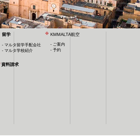
留学
​KMMALTA航空
- ご案内
- マルタ留学手配会社
​-
予約
​-
マルタ学校紹介
資料請求