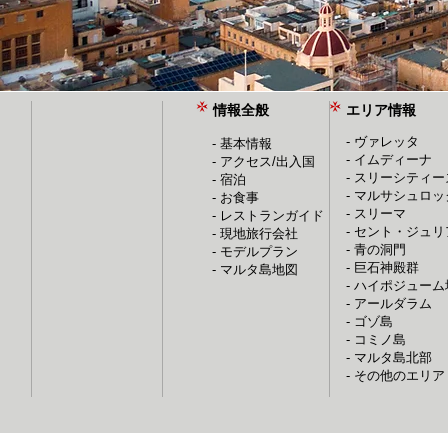
情報全般
エリア情報
- ヴァレッタ
- 基本情報
- イムディーナ
- アクセス/出入国
- スリーシティー
- 宿泊
- マルサシュロッ
- お食事
- スリーマ
- レストランガイド
- セント・ジュ
- 現地旅行会社
- 青の洞門
- モデルプラン
- 巨石神殿群
​-
マルタ島地図
- ハイポジュー
- アールダラム
- ゴゾ島
- コミノ島
- マルタ島北部
- その他のエリア