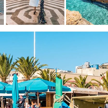
​資料請求
​マルタ航空