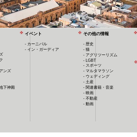
イベント
その他の情報
​-
カーニバル
- 歴史
​​-
イン・ガーディア
- 猫
ズ
- アグリツーリズム
ク
- LGBT
- スポーツ
リアンズ
- マルタマラソン
- ウェディング
- 土産
ム地下神殿
- 関連書籍・音楽
- 映画
- 不動産
​-
動画