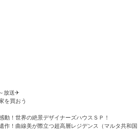
時～放送✈
地に家を買おう
感動！世界の絶景デザイナーズハウスＳＰ！
遺作！曲線美が際立つ超高層レジデンス（マルタ共和国