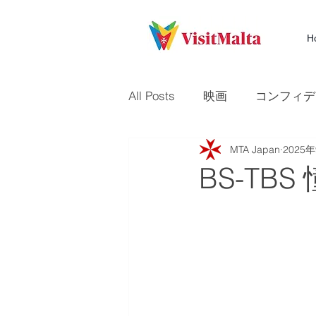
H
All Posts
映画
コンフィデ
MTA Japan
2025
テレビ
Times of Malta
BS-TB