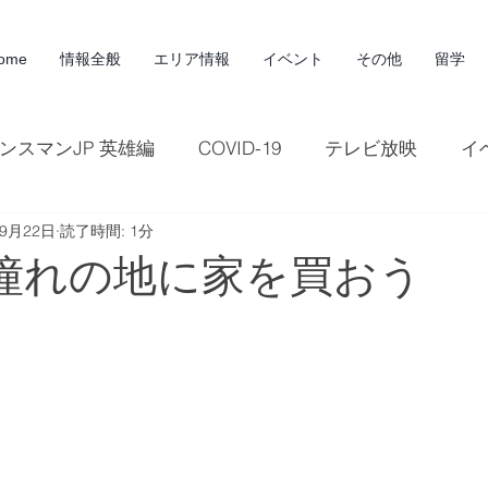
ome
情報全般
エリア情報
イベント
その他
留学
ンスマンJP 英雄編
COVID-19
テレビ放映
イ
年9月22日
読了時間: 1分
観光
広告
記事
雑誌
マラソン
マ
S 憧れの地に家を買おう