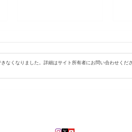
できなくなりました。詳細はサイト所有者にお問い合わせくだ
テレビ東京『JAPANをスーツ
【N
ケースにつめ込んで！』でマ
ング
ルタが紹介されます
かの
マルタ観光局のホームページ