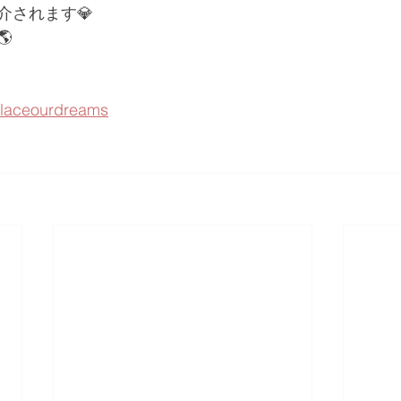
介されます💎

/placeourdreams