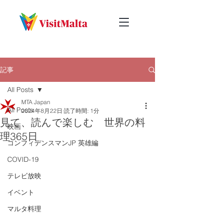
記事
All Posts
MTA Japan
All Posts
2024年8月22日
読了時間: 1分
見て、読んで楽しむ 世界の料
映画
理365日
コンフィデンスマンJP 英雄編
COVID-19
テレビ放映
イベント
マルタ料理