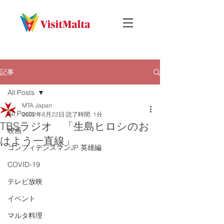
記事
All Posts
MTA Japan
All Posts
2022年8月22日
読了時間: 1分
TBSラジオ 「生島ヒロシのお
映画
はよう一直線」
コンフィデンスマンJP 英雄編
COVID-19
テレビ放映
イベント
マルタ料理