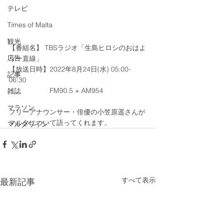
テレビ
Times of Malta
観光
【番組名】 TBSラジオ「生島ヒロシのおはよ
広告
う一直線」
【放送日時】2022年8月24日(水) 05:00-
記事
06:30
                     FM90.5 + AM954
雑誌
マラソン
フリーアナウンサー・俳優の小笠原遥さんが
マルタについて語ってくれます。
マルタワイン
すべて表示
最新記事