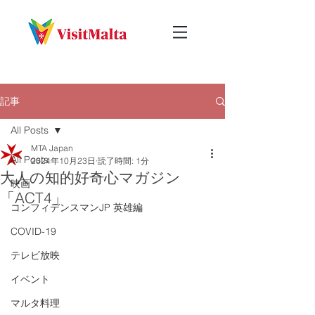
記事
All Posts
MTA Japan
All Posts
2024年10月23日
読了時間: 1分
大人の知的好奇心マガジン
映画
「ACT4」
コンフィデンスマンJP 英雄編
COVID-19
テレビ放映
イベント
マルタ料理