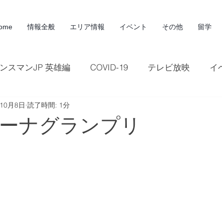
ome
情報全般
エリア情報
イベント
その他
留学
ンスマンJP 英雄編
COVID-19
テレビ放映
イ
年10月8日
読了時間: 1分
観光
広告
記事
雑誌
マラソン
マ
ーナグランプリ